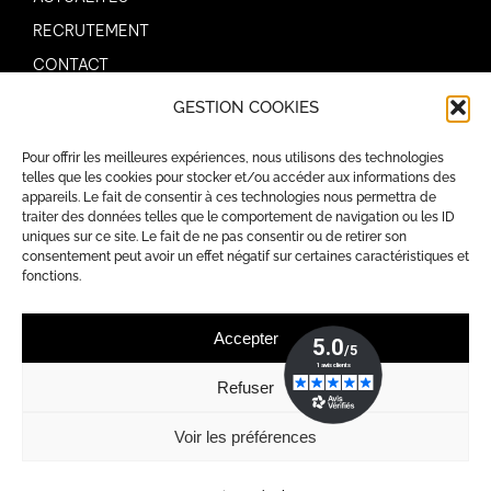
RECRUTEMENT
CONTACT
GESTION COOKIES
AIDES
Pour offrir les meilleures expériences, nous utilisons des technologies
MENTIONS LÉGALES
telles que les cookies pour stocker et/ou accéder aux informations des
appareils. Le fait de consentir à ces technologies nous permettra de
POLITIQUE DE CONFIDENTIALITÉ
traiter des données telles que le comportement de navigation ou les ID
POLITIQUE DE COOKIES (UE)
uniques sur ce site. Le fait de ne pas consentir ou de retirer son
consentement peut avoir un effet négatif sur certaines caractéristiques et
fonctions.
Accepter
Refuser
RGE QUALIBAT
Affiliation à la CAPEB
Voir les préférences
© Copyright Angers Travaux Bâtiment – Site réalisé par
Heewo