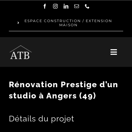
Passer
au
ESPACE CONSTRUCTION / EXTENSION
MAISON
contenu
Toggl
Navig
QUI SOMMES-NOUS ?
Rénovation Prestige d’un
NOTRE ÉQUIPE
studio à Angers (49)
RÉNOVATION
Détails du projet
RÉALISATIONS