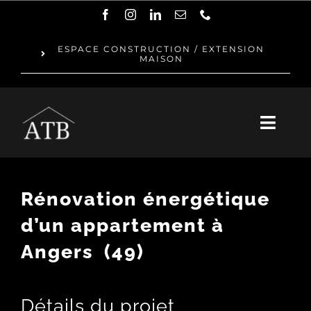
Passer
au
ESPACE CONSTRUCTION / EXTENSION
MAISON
contenu
Toggl
Navig
QUI SOMMES-NOUS ?
Rénovation énergétique
NOTRE ÉQUIPE
d’un appartement à
Angers (49)
RÉNOVATION
RÉALISATIONS
Détails du projet