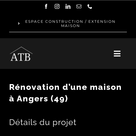
Passer
au
ESPACE CONSTRUCTION / EXTENSION
MAISON
contenu
Toggl
Navig
QUI SOMMES-NOUS ?
Rénovation d’une maison
NOTRE ÉQUIPE
à Angers (49)
RÉNOVATION
Détails du projet
RÉALISATIONS