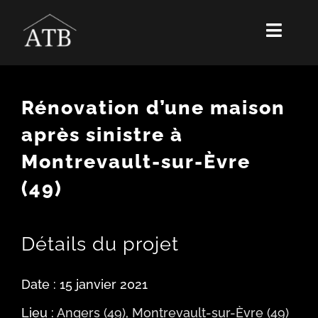
Toggl
Navig
QUI SOMMES-NOUS ?
Rénovation d’une maison
NOTRE ÉQUIPE
après sinistre à
Montrevault-sur-Èvre
RÉNOVATION
(49)
RÉALISATIONS
ACTUALITÉS
Détails du projet
RECRUTEMENT
Date : 15 janvier 2021
Lieu :
Angers (49)
,
Montrevault-sur-Èvre (49)