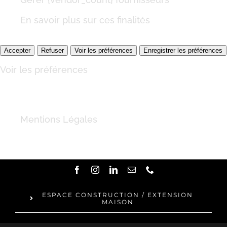
En savoir plus sur ces finalités
Accepter
Refuser
Voir les préférences
Enregistrer les préférences
Voir les préférences
Mentions Légales
Passer
au
ESPACE CONSTRUCTION / EXTENSION
MAISON
contenu