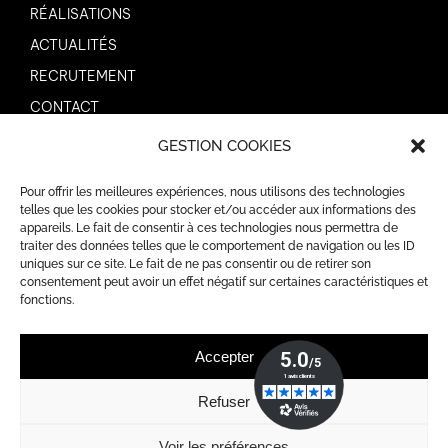
RÉALISATIONS
ACTUALITÉS
RECRUTEMENT
CONTACT
GESTION COOKIES
AIDES
Pour offrir les meilleures expériences, nous utilisons des technologies
MENTIONS LÉGALES
telles que les cookies pour stocker et/ou accéder aux informations des
appareils. Le fait de consentir à ces technologies nous permettra de
POLITIQUE DE CONFIDENTIALITÉ
traiter des données telles que le comportement de navigation ou les ID
POLITIQUE DE COOKIES (UE)
uniques sur ce site. Le fait de ne pas consentir ou de retirer son
consentement peut avoir un effet négatif sur certaines caractéristiques et
fonctions.
Accepter
Refuser
RGE QUALIBAT
Affiliation à la CAPEB
Voir les préférences