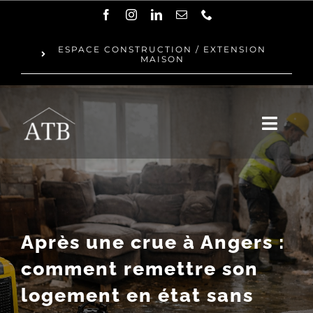
Passer
au
ESPACE CONSTRUCTION / EXTENSION
MAISON
contenu
Toggl
Navig
QUI SOMMES-NOUS ?
NOTRE ÉQUIPE
Après une crue à Angers :
RÉNOVATION
comment remettre son
logement en état sans
RÉALISATIONS