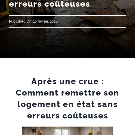
erreurs coûteuses
ACTUALITÉS
Published On: 20 février, 2026
RECRUTEMENT
CONTACT
Après une crue :
Comment remettre son
logement en état sans
erreurs coûteuses