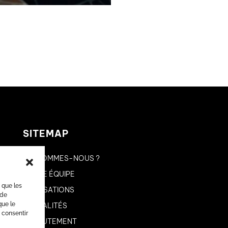
SITEMAP
QUI SOMMES-NOUS ?
NOTRE ÉQUIPE
s que les
RÉALISATIONS
 de
que le
ACTUALITÉS
 consentir
RECRUTEMENT