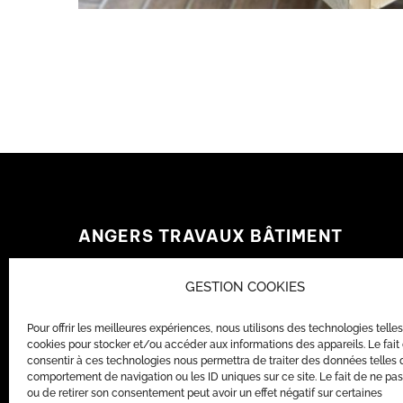
ANGERS TRAVAUX BÂTIMENT
19 rue Denis Papin,
GESTION COOKIES
49070, Saint-Lambert-la-Potherie
Pour offrir les meilleures expériences, nous utilisons des technologies telle
Tél.
:
02 55 99 54 06
cookies pour stocker et/ou accéder aux informations des appareils. Le fait
E-mail
:
contact@angerstravauxbatiment.fr
consentir à ces technologies nous permettra de traiter des données telles 
comportement de navigation ou les ID uniques sur ce site. Le fait de ne pas
SUIVEZ-NOUS
ou de retirer son consentement peut avoir un effet négatif sur certaines