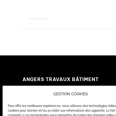
grâce à notre expertise. Rénovation
Lire la suite
ANGERS TRAVAUX BÂTIMENT
19 rue Denis Papin,
GESTION COOKIES
49070, Saint-Lambert-la-Potherie
Pour offrir les meilleures expériences, nous utilisons des technologies telle
Tél.
:
02 55 99 54 06
cookies pour stocker et/ou accéder aux informations des appareils. Le fait
E-mail
:
contact@angerstravauxbatiment.fr
consentir à ces technologies nous permettra de traiter des données telles 