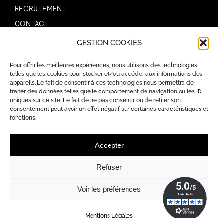
RECRUTEMENT
CONTACT
GESTION COOKIES
AIDES
Pour offrir les meilleures expériences, nous utilisons des technologies
MENTIONS LÉGALES
telles que les cookies pour stocker et/ou accéder aux informations des
appareils. Le fait de consentir à ces technologies nous permettra de
POLITIQUE DE CONFIDENTIALITÉ
traiter des données telles que le comportement de navigation ou les ID
POLITIQUE DE COOKIES (UE)
uniques sur ce site. Le fait de ne pas consentir ou de retirer son
consentement peut avoir un effet négatif sur certaines caractéristiques et
fonctions.
Accepter
Refuser
RGE QUALIBAT
Affiliation à la CAPEB
Voir les préférences
© Copyright Angers Travaux Bâtiment – Site réalisé par
Heewo
Mentions Légales